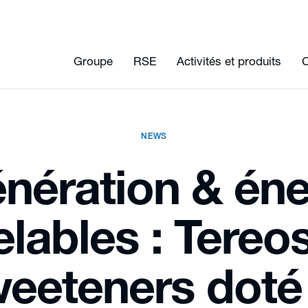
Groupe
RSE
Activités et produits
C
NEWS
nération & éne
lables : Tereo
eeteners doté