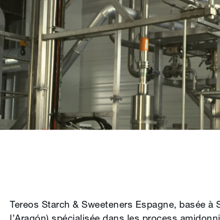
Tereos Starch & Sweeteners Espagne, basée à 
l’Aragón) spécialisée dans les process amidonni